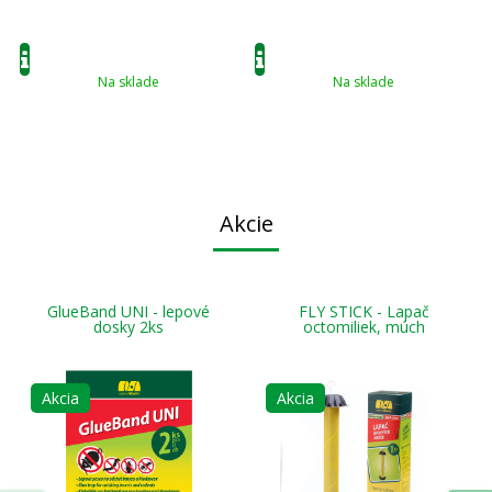
Na sklade
Na sklade
Akcie
GlueBand UNI - lepové
FLY STICK - Lapač
dosky 2ks
octomiliek, múch
Akcia
Akcia