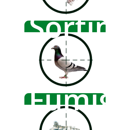
Sortim
Fumigá