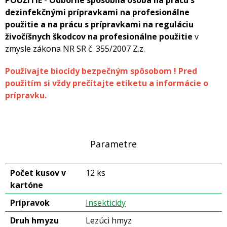
POUŽITIE
-
Odborne spôsobilá osoba na prácu s
dezinfekčnými prípravkami na profesionálne
použitie a na prácu s prípravkami na reguláciu
živočíšnych škodcov na profesionálne použitie
v
zmysle zákona NR SR č. 355/2007 Z.z.
Používajte biocídy bezpečným spôsobom ! Pred
použitím si vždy prečítajte etiketu a informácie o
prípravku.
Parametre
Počet kusov v
12 ks
kartóne
Prípravok
Insekticídy
Druh hmyzu
Lezúci hmyz