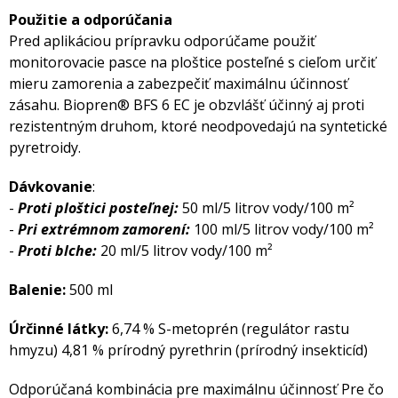
Použitie a odporúčania
Pred aplikáciou prípravku odporúčame použiť
monitorovacie pasce na ploštice posteľné s cieľom určiť
mieru zamorenia a zabezpečiť maximálnu účinnosť
zásahu. Biopren® BFS 6 EC je obzvlášť účinný aj proti
rezistentným druhom, ktoré neodpovedajú na syntetické
pyretroidy.
Dávkovanie
:
-
Proti ploštici posteľnej:
50 ml/5 litrov vody/100 m²
-
Pri extrémnom zamorení:
100 ml/5 litrov vody/100 m²
-
Proti blche:
20 ml/5 litrov vody/100 m²
Balenie:
500 ml
Úrčinné látky:
6,74 % S-metoprén (regulátor rastu
hmyzu) 4,81 % prírodný pyrethrin (prírodný insekticíd)
Odporúčaná kombinácia pre maximálnu účinnosť Pre čo