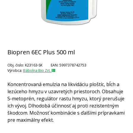
Biopren 6EC Plus 500 ml
Obj. čislo:
K23163-SK
EAN:
5997378742753
Výrobca:
Bábolna Bio Zrt.
Koncentrovaná emulzia na likvidáciu ploštíc, bĺch a
lezúceho hmyzu v uzavretých priestoroch. Obsahuje
S-metoprén, regulátor rastu hmyzu, ktorý prerušuje
ich vývoj. Dlhodobá účinnosť aj proti rezistentným
škodcom. Možnosť kombinácie s ďalšími prípravkami
pre maximálny efekt.