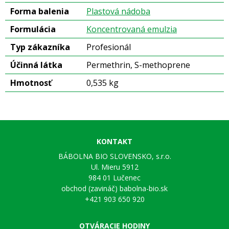
Forma balenia
Plastová nádoba
Formulácia
Koncentrovaná emulzia
Typ zákazníka
Profesionál
Účinná látka
Permethrin, S-methoprene
Hmotnosť
0,535 kg
KONTAKT
BÁBOLNA BIO SLOVENSKO, s.r.o.
Ul. Mieru 5912
984 01 Lučenec
obchod (zavináč) babolna-bio.sk
+421 903 650 920
OTVÁRACIE HODINY