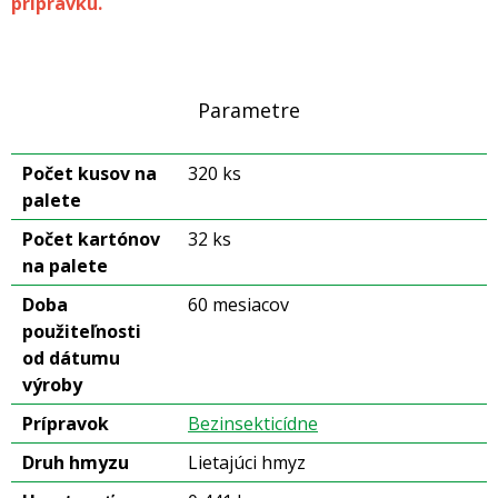
prípravku.
Parametre
Počet kusov na
320 ks
palete
Počet kartónov
32 ks
na palete
Doba
60 mesiacov
použiteľnosti
od dátumu
výroby
Prípravok
Bezinsekticídne
Druh hmyzu
Lietajúci hmyz