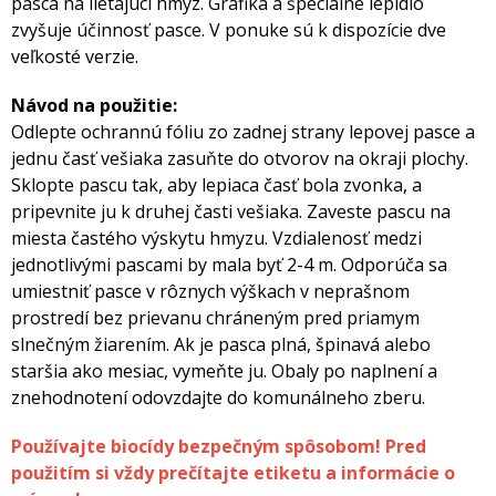
pasca na lietajúci hmyz. Grafika a špeciálne lepidlo
zvyšuje účinnosť pasce. V ponuke sú k dispozície dve
veľkosté verzie.
Návod na použitie:
Odlepte ochrannú fóliu zo zadnej strany lepovej pasce a
jednu časť vešiaka zasuňte do otvorov na okraji plochy.
Sklopte pascu tak, aby lepiaca časť bola zvonka, a
pripevnite ju k druhej časti vešiaka. Zaveste pascu na
miesta častého výskytu hmyzu. Vzdialenosť medzi
jednotlivými pascami by mala byť 2-4 m. Odporúča sa
umiestniť pasce v rôznych výškach v neprašnom
prostredí bez prievanu chráneným pred priamym
slnečným žiarením. Ak je pasca plná, špinavá alebo
staršia ako mesiac, vymeňte ju. Obaly po naplnení a
znehodnotení odovzdajte do komunálneho zberu.
Používajte biocídy bezpečným spôsobom! Pred
použitím si vždy prečítajte etiketu a informácie o