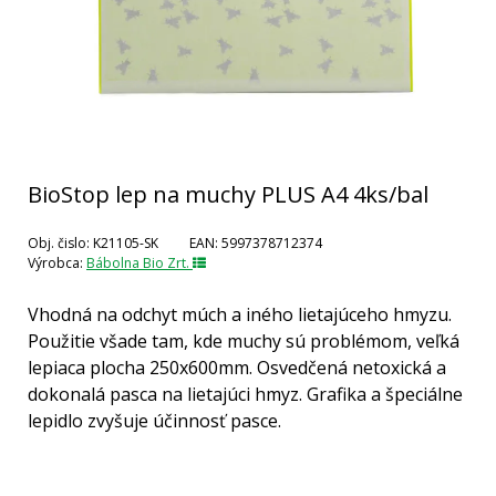
BioStop lep na muchy PLUS A4 4ks/bal
Obj. čislo:
K21105-SK
EAN:
5997378712374
Výrobca:
Bábolna Bio Zrt.
Vhodná na odchyt múch a iného lietajúceho hmyzu.
Použitie všade tam, kde muchy sú problémom, veľká
lepiaca plocha 250x600mm. Osvedčená netoxická a
dokonalá pasca na lietajúci hmyz. Grafika a špeciálne
lepidlo zvyšuje účinnosť pasce.