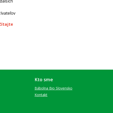
ďalších
žívateľov
čítajte
Kto sme
Bábolna Bio Slovensko
Kontakt