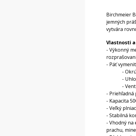
Birchmeier B
jemných práš
vytvára rovn
Vlastnosti a
- Výkonný m
rozprašovan
- Päť vymenit
- Okrúhle d
- Uhlové d
- Ventiláto
- Priehľadná
- Kapacita 50
- Veľký plni
- Stabilná ko
- Vhodný na 
prachu, min