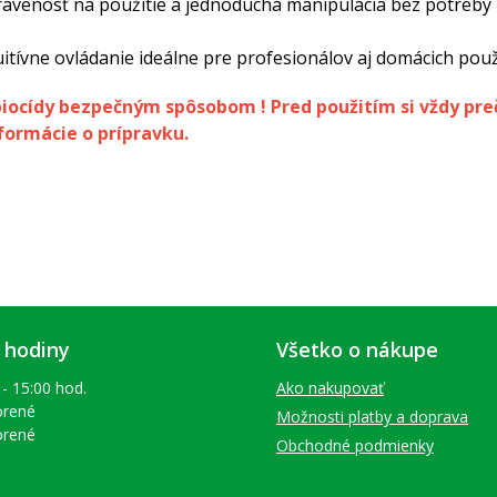
pravenosť na použitie a jednoduchá manipulácia bez potreby 
uitívne ovládanie ideálne pre profesionálov aj domácich pou
biocídy bezpečným spôsobom ! Pred použitím si vždy pre
formácie o prípravku.
 hodiny
Všetko o nákupe
 - 15:00 hod.
Ako nakupovať
orené
Možnosti platby a doprava
orené
Obchodné podmienky