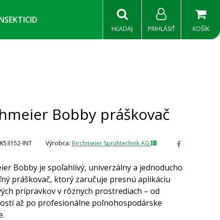
INSEKTICID
HĽADAJ
PRIHLÁSIŤ
KOŠÍK
chmeier Bobby práškovač
K53152-INT
Výrobca:
Birchmeier Sprühtechnik AG
ier Bobby je spoľahlivý, univerzálny a jednoducho
ľný práškovač, ktorý zaručuje presnú aplikáciu
ých prípravkov v rôznych prostrediach – od
stí až po profesionálne poľnohospodárske
e.