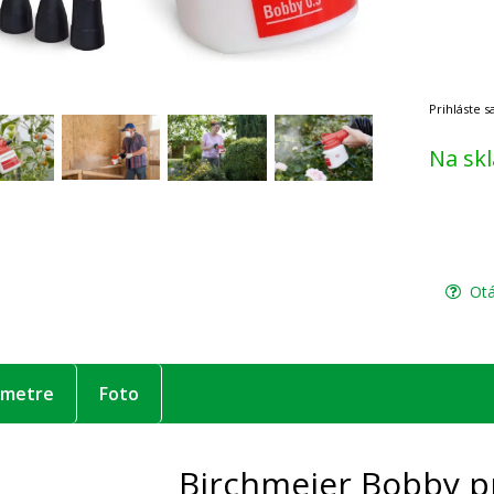
Na sk
Otá
ametre
Foto
Birchmeier Bobby p