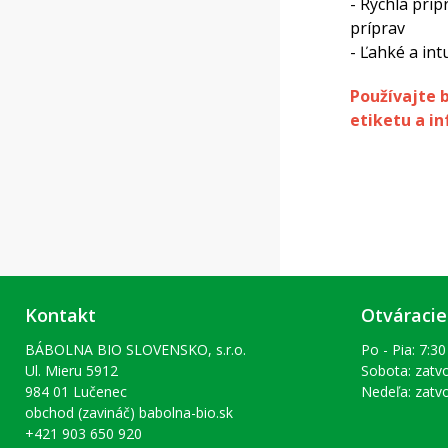
- Rýchla pri
príprav
- Ľahké a int
Používajte 
etiketu a in
Kontakt
Otváracie
BÁBOLNA BIO SLOVENSKO, s.r.o.
Po - Pia: 7:30
Ul. Mieru 5912
Sobota: zatv
984 01 Lučenec
Nedeľa: zatv
obchod (zavináč) babolna-bio.sk
+421 903 650 920