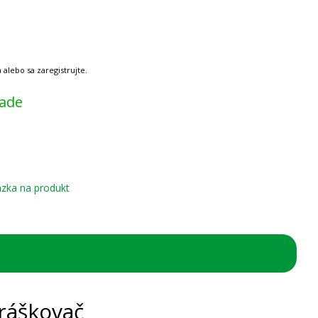
lade
zka na produkt
ráškovač