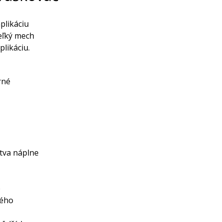
plikáciu
eľký mech
likáciu.
rné
tva náplne
e
ného