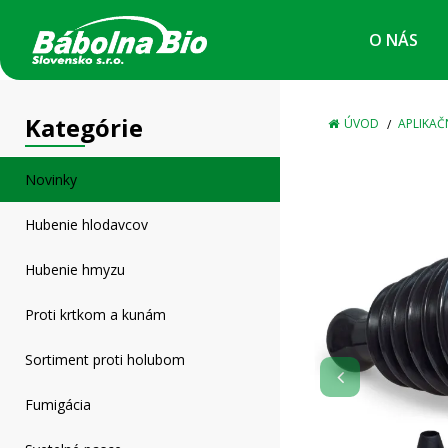
O NÁS
ÚVOD
APLIKAČ
Novinky
Hubenie hlodavcov
Hubenie hmyzu
Proti krtkom a kunám
Sortiment proti holubom
Fumigácia