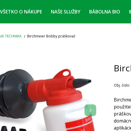
VŠETKO O NÁKUPE
NAŠE SLUŽBY
BÁBOLNA BIO
NÁ TECHNIKA
Birchmeier Bobby práškovač
Bir
Obj. čislo:
Birchme
použite
práškov
domácno
aplikáci