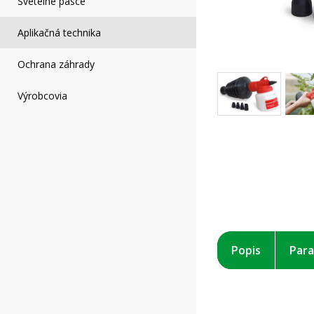
Svetelné pasce
Aplikačná technika
Ochrana záhrady
Výrobcovia
Popis
Par