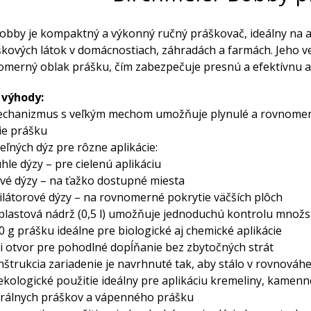
obby je kompaktný a výkonný ručný práškovač, ideálny na a
kových látok v domácnostiach, záhradách a farmách. Jeho v
omerný oblak prášku, čím zabezpečuje presnú a efektívnu ap
 výhody:
echanizmus s veľkým mechom umožňuje plynulé a rovnome
ie prášku
eľných dýz pre rôzne aplikácie:
ýzy – pre cielenú aplikáciu
ýzy – na ťažko dostupné miesta
rové dýzy – na rovnomerné pokrytie väčších plôch
 plastová nádrž (0,5 l) umožňuje jednoduchú kontrolu množs
0 g prášku ideálne pre biologické aj chemické aplikácie
aci otvor pre pohodlné dopĺňanie bez zbytočných strát
nštrukcia zariadenie je navrhnuté tak, aby stálo v rovnováh
ekologické použitie ideálny pre aplikáciu kremeliny, kamen
erálnych práškov a vápenného prášku