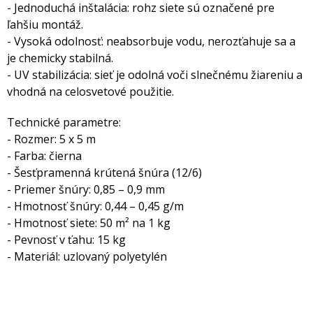
- Jednoduchá inštalácia: rohz siete sú označené pre
ľahšiu montáž.
- Vysoká odolnosť: neabsorbuje vodu, nerozťahuje sa a
je chemicky stabilná.
- UV stabilizácia: sieť je odolná voči slnečnému žiareniu a
vhodná na celosvetové použitie.
Technické parametre:
- Rozmer: 5 x 5 m
- Farba: čierna
- Šesťpramenná krútená šnúra (12/6)
- Priemer šnúry: 0,85 – 0,9 mm
- Hmotnosť šnúry: 0,44 – 0,45 g/m
- Hmotnosť siete: 50 m² na 1 kg
- Pevnosť v ťahu: 15 kg
- Materiál: uzlovaný polyetylén