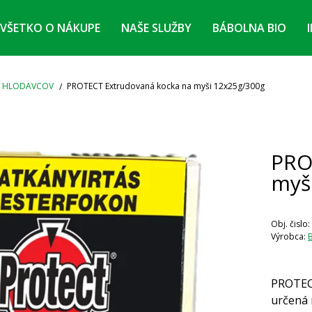
VŠETKO O NÁKUPE
NAŠE SLUŽBY
BÁBOLNA BIO
E HLODAVCOV
PROTECT Extrudovaná kocka na myši 12x25g/300g
PRO
myš
Obj. čislo:
Výrobca:
B
PROTEC
určená 