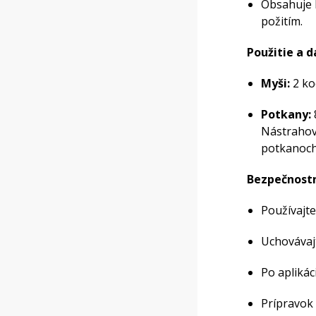
Obsahuje 
požitím.
Použitie a 
Myši:
2 ko
Potkany:
Nástrahové
potkanoch 
Bezpečnostn
Používajt
Uchovávajt
Po aplikác
Prípravok 