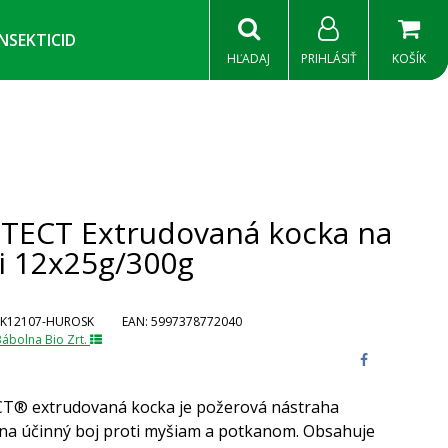
INSEKTICID
HĽADAJ
PRIHLÁSIŤ
KOŠÍK
TECT Extrudovaná kocka na
i 12x25g/300g
K12107-HUROSK
EAN:
5997378772040
ábolna Bio Zrt.
T® extrudovaná kocka je požerová nástraha
na účinný boj proti myšiam a potkanom. Obsahuje