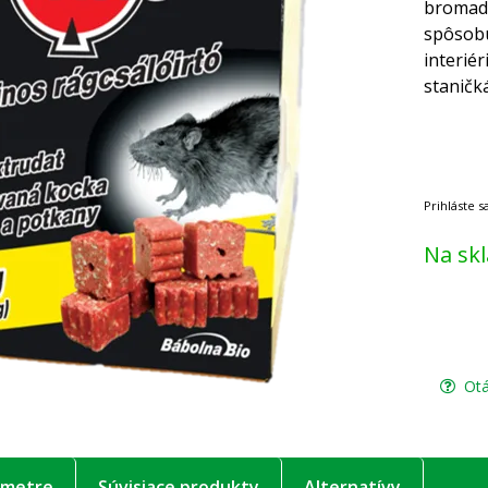
bromadi
spôsobu
interié
staničk
Na sk
Otá
ametre
Súvisiace produkty
Alternatívy