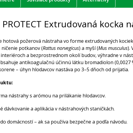
PROTECT Extrudovaná kocka n
hotová požerová nástraha vo forme extrudovaných kociek 
a ničenie potkanov (
Rattus norvegicus
) a myší (
Mus musculus
).
v interiéroch a bezprostrednom okolí budov, výhradne v nás
Obsahuje antikoagulačnú účinnú látku bromadiolon (0,0027 
orene – úhyn hlodavcov nastáva po 3–5 dňoch od prijatia.
uktu:
rma nástrahy s arómou na prilákanie hlodavcov.
 dávkovanie a aplikácia v nástrahových staničkách.
 do domácností – ak sa používa bezpečne a podľa návodu.