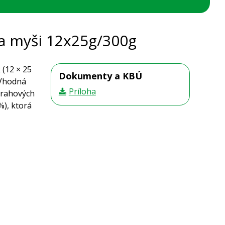
a myši 12x25g/300g
(12 × 25
Dokumenty a KBÚ
 Vhodná
Príloha
trahových
%), ktorá