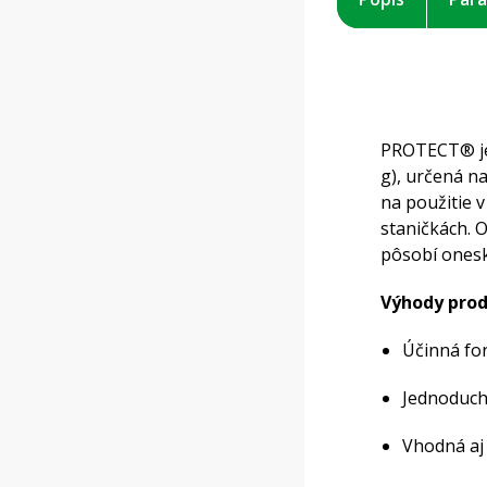
PROTECT® je 
g), určená n
na použitie 
staničkách. 
pôsobí onesk
Výhody prod
Účinná fo
Jednoduché
Vhodná aj