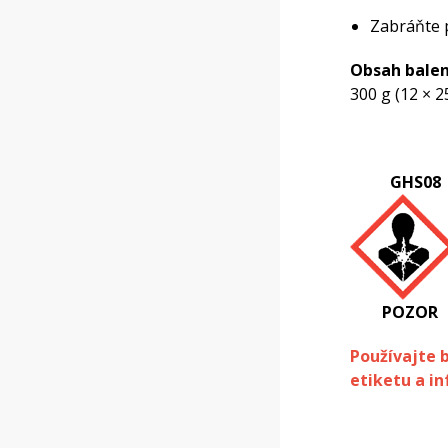
Zabráňte 
Obsah balen
300 g (12 × 2
GHS08
POZOR
Používajte 
etiketu a in