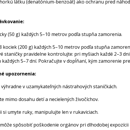
horkú látku (denatónium-benzoát) ako ochranu pred náho
dávkovanie:
cky (50 g) každých 5–10 metrov podľa stupňa zamorenia.
8 kociek (200 g) každých 5–10 metrov podľa stupňa zamoren
 staničky pravidelne kontrolujte: pri myšiach každé 2–3 dni,
každých 5–7 dní. Pokračujte v dopĺňaní, kým zamorenie pre
é upozornenia:
e výhradne v uzamykateľných nástrahových staničkách.
e mimo dosahu detí a necielených živočíchov.
ii si umyte ruky, manipulujte len v rukaviciach.
môže spôsobiť poškodenie orgánov pri dlhodobej expozícii 