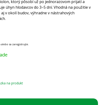
olon, ktorý pôsobí už po jednorazovom prijatí a
je úhyn hlodavcov do 3–5 dní. Vhodná na použitie v
ri aj v okolí budov, výhradne v nástrahových
ách.
lade
zka na produkt