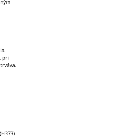
dným
ia.
 pri
trváva.
(H373).