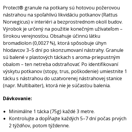
Protect® granule na potkany sú hotovou požerovou
nástrahou na spoľahlivú likvidáciu potkanov (Rattus
Norvegicus) v interiéri a bezprostrednom okolí budov.
Výrobok je určený na použitie konečným užívateľom –
širokou verejnosťou. Obsahuje účinnú látku
bromadiolon (0,0027 %), ktorá spôsobuje úhyn
hlodavcov 3–5 dní po skonzumovaní nástrahy. Granule
sú balené v plastových táckach s aroma-priepustným
obalom – ten netreba odstraňovať. Po identifikovaní
výskytu potkanov (stopy, trus, poškodenie) umiestnite 1
tácku s nástrahou do uzatvorenej nástrahovej stanice
(napr. Multibaiter), ktorá nie je súčasťou balenia.
Dávkovanie:
Minimálne 1 tácka (75g) každé 3 metre.
Kontrolujte a dopĺňajte každých 5–7 dní počas prvých
2 týždňov, potom týždenne.