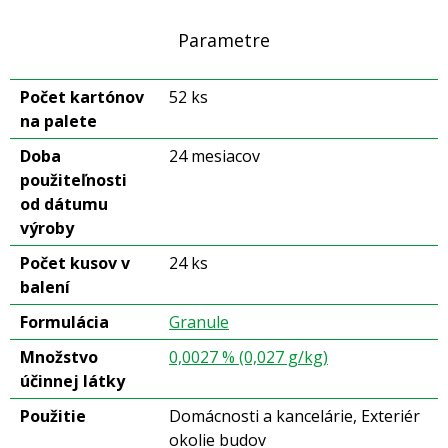
Parametre
Počet kartónov
52 ks
na palete
Doba
24 mesiacov
použiteľnosti
od dátumu
výroby
Počet kusov v
24 ks
balení
Formulácia
Granule
Množstvo
0,0027 % (0,027 g/kg)
účinnej látky
Použitie
Domácnosti a kancelárie, Exteriér
okolie budov