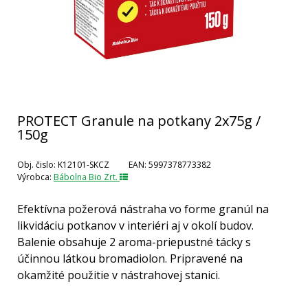
PROTECT Granule na potkany 2x75g /
150g
Obj. čislo:
K12101-SKCZ
EAN:
5997378773382
Výrobca:
Bábolna Bio Zrt.
Efektívna požerová nástraha vo forme granúl na
likvidáciu potkanov v interiéri aj v okolí budov.
Balenie obsahuje 2 aroma-priepustné tácky s
účinnou látkou bromadiolon. Pripravené na
okamžité použitie v nástrahovej stanici.