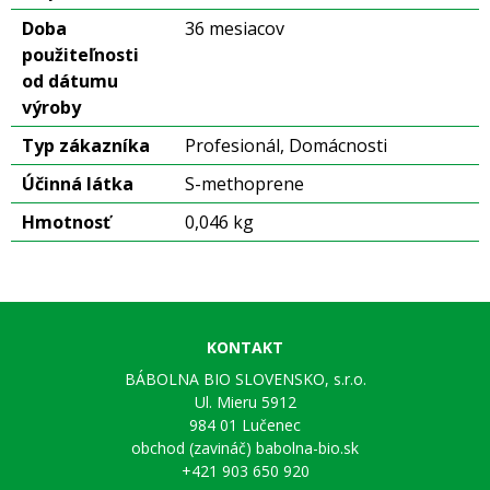
Doba
36 mesiacov
použiteľnosti
od dátumu
výroby
Typ zákazníka
Profesionál, Domácnosti
Účinná látka
S-methoprene
Hmotnosť
0,046 kg
KONTAKT
BÁBOLNA BIO SLOVENSKO, s.r.o.
Ul. Mieru 5912
984 01 Lučenec
obchod (zavináč) babolna-bio.sk
+421 903 650 920