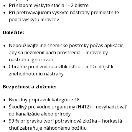
Pri slabom výskyte stačia 1–2 blistre.
Pri pretrvávajúcom výskyte nástrahy premiestnite
podľa výskytu mravcov.
Dôležité:
Nepoužívajte iné chemické postreky počas aplikácie,
aby sa nezmenil pach prostredia – mravce by
nástrahu ignorovali.
Chráňte pred vodou a vlhkosťou – môže dôjsť k
znehodnoteniu nástrahy.
Bezpečnosť a zloženie:
Biocídny prípravok kategórie 18
Škodlivý pre vodné organizmy (H412) – nevyhadzovať
do kanalizácie alebo prírody
99 % prípravku tvorí potravinová zložka – horkastá
chuť zabraňuje náhodnému požitiu