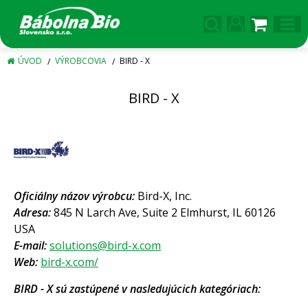
ÚVOD
VÝROBCOVIA
BIRD - X
BIRD - X
Oficiálny názov výrobcu:
Bird-X, Inc.
Adresa:
845 N Larch Ave, Suite 2 Elmhurst, IL 60126
USA
E-mail:
solutions@bird-x.com
Web:
bird-x.com/
BIRD - X sú zastúpené v nasledujúcich kategóriach: