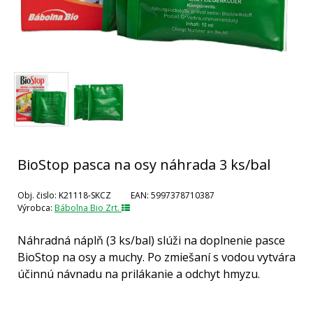
BioStop pasca na osy náhrada 3 ks/bal
Obj. čislo:
K21118-SKCZ
EAN:
5997378710387
Výrobca:
Bábolna Bio Zrt.
Náhradná náplň (3 ks/bal) slúži na doplnenie pasce
BioStop na osy a muchy. Po zmiešaní s vodou vytvára
účinnú návnadu na prilákanie a odchyt hmyzu.