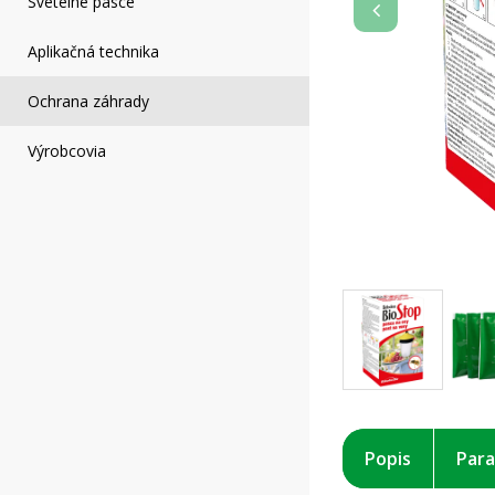
Svetelné pasce
Aplikačná technika
Ochrana záhrady
Výrobcovia
Popis
Par