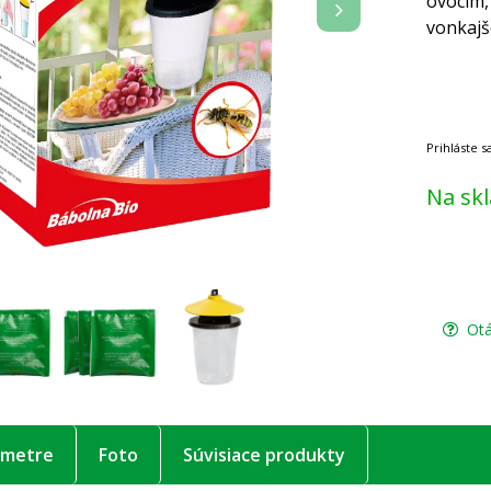
ovocím,
vonkajš
Na sk
Otá
ametre
Foto
Súvisiace produkty