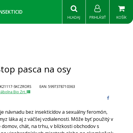
INSEKTICID
HĽADAJ
PRIHLÁSIŤ
KOŠÍK
Stop pasca na osy
K21117-SKCZRORS
EAN:
5997378710363
ábolna Bio Zrt.
e návnadu bez insekticídov a sexuálny feromón,
yz láka aj z väčšej vzdialenosti. Môže byť použitý v
 domov, chát, na trhu, v blízkosti obchodov s