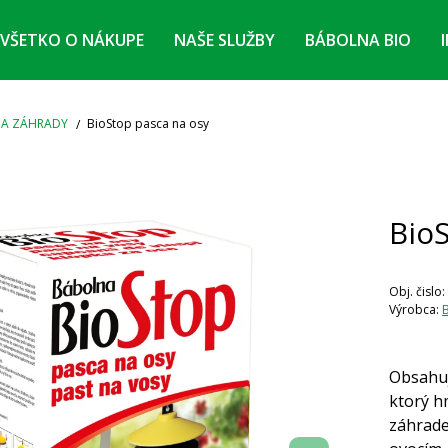
VŠETKO O NÁKUPE
NAŠE SLUŽBY
BÁBOLNA BIO
A ZÁHRADY
BioStop pasca na osy
Bio
Obj. čislo:
Výrobca:
B
Obsahuj
ktorý hm
záhrade