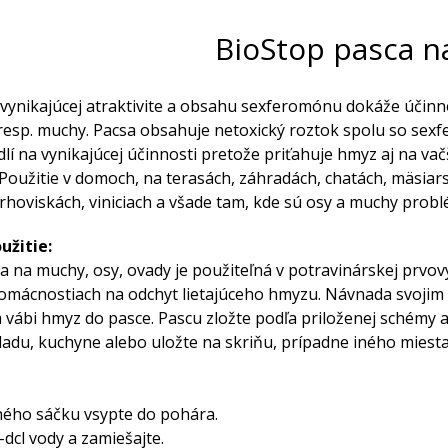
BioStop pasca n
 vynikajúcej atraktivite a obsahu sexferomónu dokáže účinne
 resp. muchy. Pacsa obsahuje netoxický roztok spolu so se
lí na vynikajúcej účinnosti pretože priťahuje hmyz aj na vač
 Použitie v domoch, na terasách, záhradách, chatách, mäsiar
trhoviskách, viniciach a všade tam, kde sú osy a muchy prob
užitie:
a na muchy, osy, ovady je použiteľná v potravinárskej prvov
domácnostiach na odchyt lietajúceho hmyzu. Návnada svojim
vábi hmyz do pasce. Pascu zložte podľa priloženej schémy 
kladu, kuchyne alebo uložte na skriňu, prípadne iného miesta
ného sáčku vsypte do pohára.
3-dcl vody a zamiešajte.