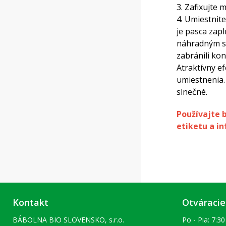
3. Zafixujte
4. Umiestnite
je pasca zap
náhradným sá
zabránili kon
Atraktívny e
umiestnenia.
slnečné.
Používajte 
etiketu a in
Kontakt
Otváracie
BÁBOLNA BIO SLOVENSKO, s.r.o.
Po - Pia: 7:30