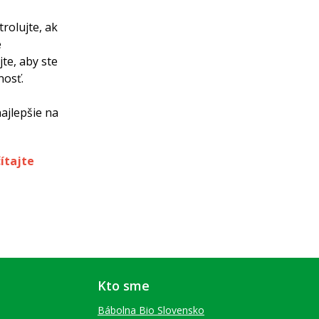
rolujte, ak
e
te, aby ste
nosť.
ajlepšie na
ítajte
Kto sme
Bábolna Bio Slovensko