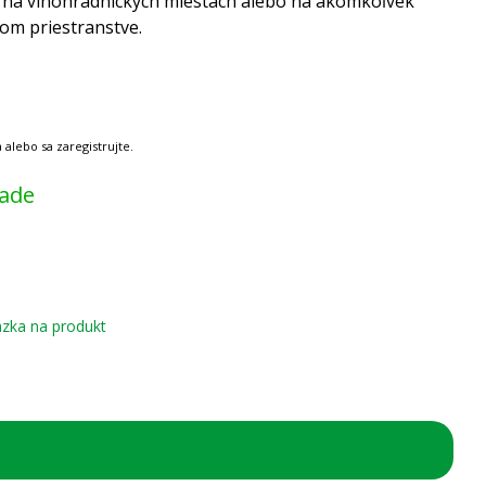
 na vinohradníckych miestach alebo na akomkoľvek
om priestranstve.
lade
zka na produkt