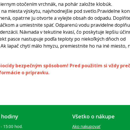
 miernym otočením vrchnák, na pohár založte klobúk.
 na miesta výskytu, najvhodnejšie pod svetlo.Pravidelne kont
lnená, opatrne ju otvorte a vylejte obsah do odpadu. Doplňt
čkom a umiestnite späť. Odparenú vodu pravidelne doplňuj
denzácii. Návnada v tekutine kvasí, čo poskytuje lepšiu účin
fekt pasce nastupuje podľa teploty po niekoľkých dňoch od
 Ak lapač chytí málo hmyzu, premiestnite ho na iné miesto, n
biocídy bezpečným spôsobom! Pred použitím si vždy preč
formácie o prípravku.
 hodiny
Všetko o nákupe
 - 15:00 hod.
Ako nakupovať