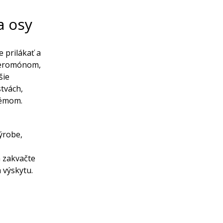
a osy
 prilákať a
xferomónom,
šie
stvách,
lémom.
ýrobe,
a zakvačte
 výskytu.