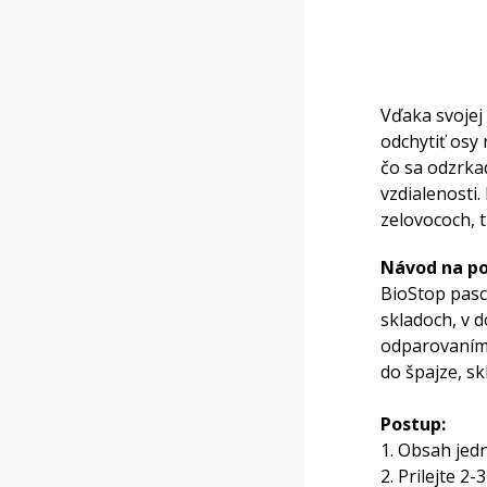
Vďaka svojej
odchytiť osy
čo sa odzrkad
vzdialenosti.
zelovococh, 
Návod na po
BioStop pasc
skladoch, v 
odparovaním 
do špajze, s
Postup:
1. Obsah jed
2. Prilejte 2-